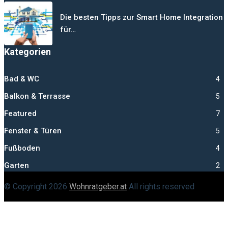
Die besten Tipps zur Smart Home Integration
für…
Kategorien
Bad & WC
4
Balkon & Terrasse
5
Featured
7
Fenster & Türen
5
Fußboden
4
Garten
2
© Copyright
2026
Wohnratgeber.at
All rights reserved