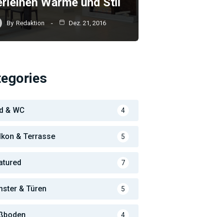
erleihen Wärme und Stil
By
Redaktion
Dez. 21, 2016
tegories
d & WC
4
lkon & Terrasse
5
atured
7
nster & Türen
5
ßboden
4