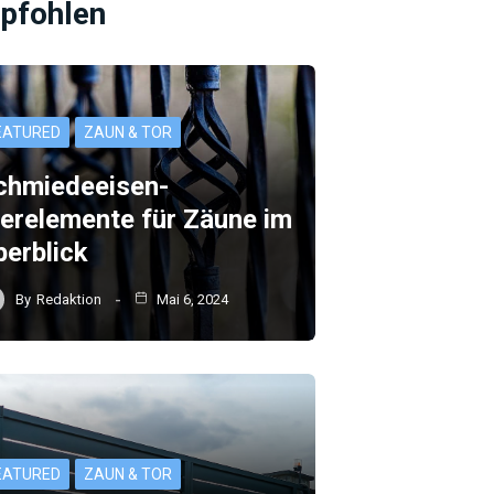
pfohlen
EATURED
ZAUN & TOR
chmiedeeisen-
ierelemente für Zäune im
berblick
By
Redaktion
Mai 6, 2024
EATURED
ZAUN & TOR