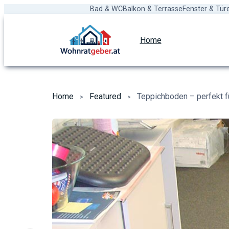
Bad & WC
Balkon & Terrasse
Fenster & Tür
Home
Home
Featured
Teppichboden – perfekt f