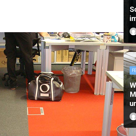
S
i
F
W
M
u