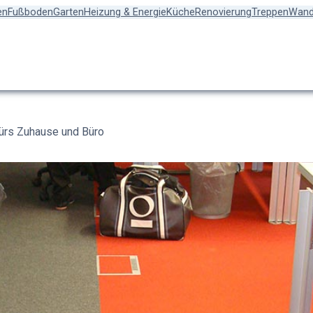
en
Fußboden
Garten
Heizung & Energie
Küche
Renovierung
Treppen
Wand
ürs Zuhause und Büro