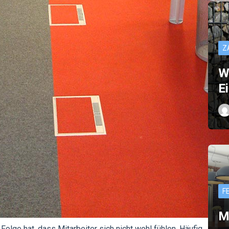
Z
W
E
F
M
 Folge hat, dass Mitarbeiter sich nicht wohl fühlen. Häufig