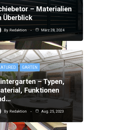
chiebetor – Materialien
m Überblick
By
Redaktion
März 28, 2024
EATURED
GARTEN
intergarten – Typen,
aterial, Funktionen
nd…
By
Redaktion
Aug. 25, 2023