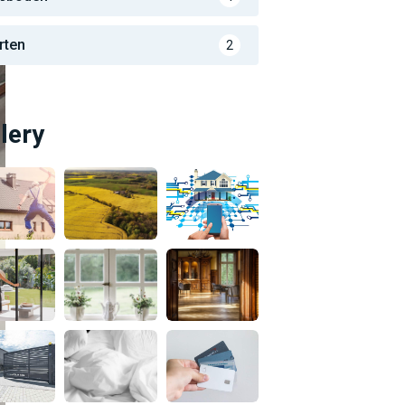
rten
2
lery