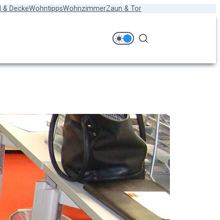
 & Decke
Wohntipps
Wohnzimmer
Zaun & Tor