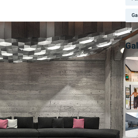
Ga
Gal